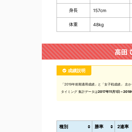
身長
157cm
体重
48kg
高田
成績説明
「2019年前期適用成績」と「女子戦成績」
左か
タイミング
集計データは
2017年11月1日～201
種別
勝率
2連率