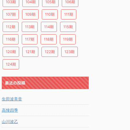
103期
104期
105期
106期
107期
109期
110期
111期
112期
113期
114期
115期
116期
117期
118期
119期
120期
121期
122期
123期
124期
最近の投稿
生田波美音
高憧四季
山川波乙