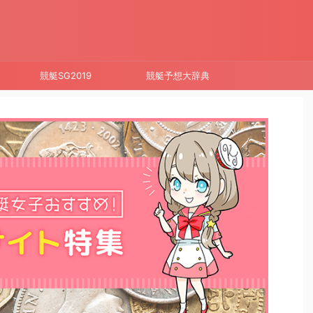
競艇SG2019
競艇予想大辞典