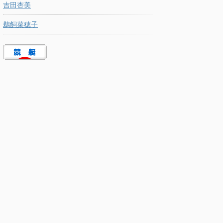
吉田杏美
鵜飼菜穂子