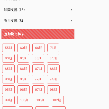
静岡支部 (16)
香川支部 (8)
登録期で探す
55期
60期
66期
71期
80期
81期
83期
84期
85期
86期
87期
88期
90期
91期
92期
94期
95期
96期
97期
98期
99期
100期
101期
102期