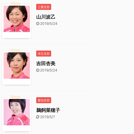
三重支部
山川波乙
2019/5/24
埼玉支部
吉田杏美
2019/5/24
愛知支部
鵜飼菜穂子
2019/5/7