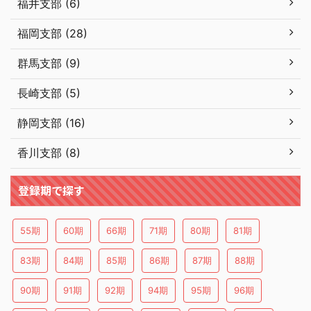
福井支部 (6)
福岡支部 (28)
群馬支部 (9)
長崎支部 (5)
静岡支部 (16)
香川支部 (8)
登録期で探す
55期
60期
66期
71期
80期
81期
83期
84期
85期
86期
87期
88期
90期
91期
92期
94期
95期
96期