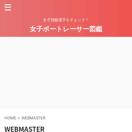
女子競艇選手をチェック！
女子ボートレーサー図鑑
HOME
>
WEBMASTER
WEBMASTER