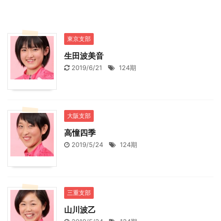
東京支部
生田波美音
2019/6/21
124期
大阪支部
高憧四季
2019/5/24
124期
三重支部
山川波乙