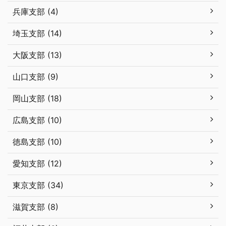
兵庫支部 (4)
埼玉支部 (14)
大阪支部 (13)
山口支部 (9)
岡山支部 (18)
広島支部 (10)
徳島支部 (10)
愛知支部 (12)
東京支部 (34)
滋賀支部 (8)