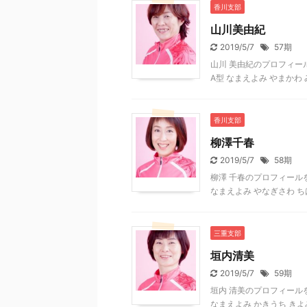
香川支部
山川美由紀
2019/5/7
57期
山川 美由紀のプロフィールを紹
A型 なまえよみ やまかわ み
香川支部
柳澤千春
2019/5/7
58期
柳澤 千春のプロフィールを紹介
なまえよみ やなぎさわ ちは
三重支部
垣内清美
2019/5/7
59期
垣内 清美のプロフィールを紹介
なまえよみ かきうち きよみ