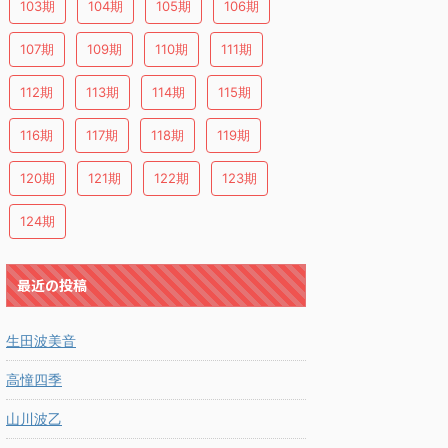
103期
104期
105期
106期
107期
109期
110期
111期
112期
113期
114期
115期
116期
117期
118期
119期
120期
121期
122期
123期
124期
最近の投稿
生田波美音
高憧四季
山川波乙