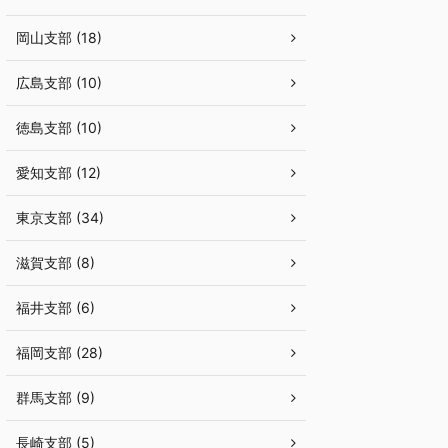
岡山支部 (18)
広島支部 (10)
徳島支部 (10)
愛知支部 (12)
東京支部 (34)
滋賀支部 (8)
福井支部 (6)
福岡支部 (28)
群馬支部 (9)
長崎支部 (5)