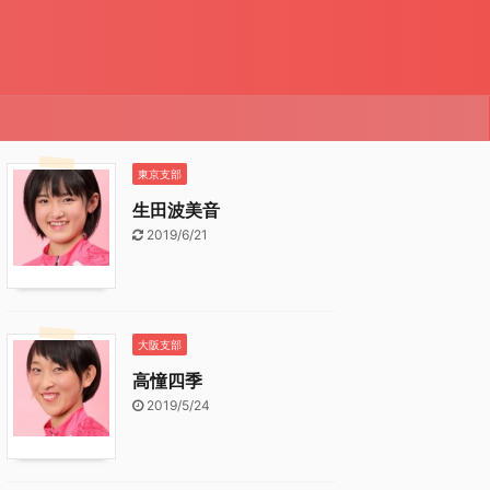
東京支部
生田波美音
2019/6/21
大阪支部
高憧四季
2019/5/24