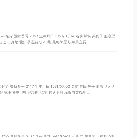
介 登録番号 2983 生年月日 1959/10/04 名前 鵜飼 菜穂子 血液型
こ 出身地 愛知県 登録期 48期 最終学歴 岐阜県立長 ...
 登録番号 3117 生年月日 1961/07/03 名前 長田 光子 血液型 A型
出身地 神奈川県 登録期 53期 最終学歴 横浜市立鶴見 ...
 登録番号 3142 生年月日 1962/10/06 名前 西 茂登子 血液型 O型