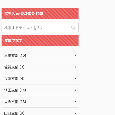
選手名 or 登録番号 検索
支部で探す
三重支部 (10)
佐賀支部 (3)
兵庫支部 (4)
埼玉支部 (14)
大阪支部 (13)
山口支部 (9)