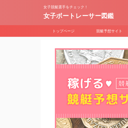
女子競艇選手をチェック！
女子ボートレーサー図鑑
トップページ
競艇予想サイト