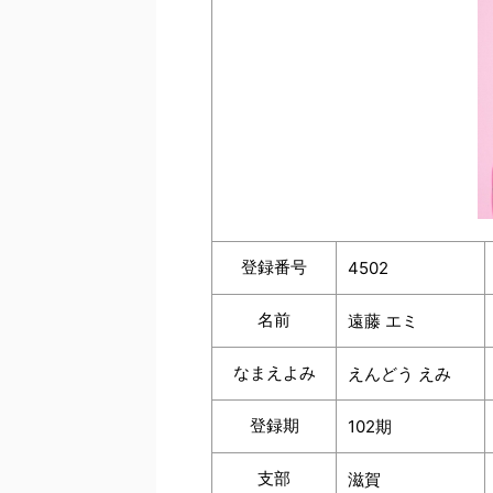
登録番号
4502
名前
遠藤 エミ
なまえよみ
えんどう えみ
登録期
102期
支部
滋賀