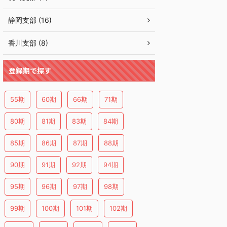
静岡支部 (16)
香川支部 (8)
登録期で探す
55期
60期
66期
71期
80期
81期
83期
84期
85期
86期
87期
88期
90期
91期
92期
94期
95期
96期
97期
98期
99期
100期
101期
102期