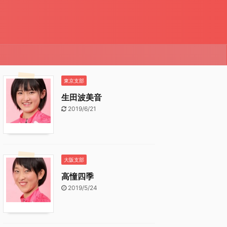
東京支部
生田波美音
2019/6/21
大阪支部
高憧四季
2019/5/24