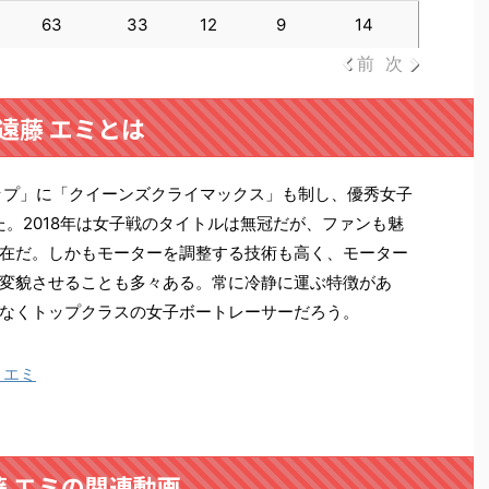
63
33
12
9
14
前
次
遠藤 エミとは
カップ」に「クイーンズクライマックス」も制し、優秀女子
た。2018年は女子戦のタイトルは無冠だが、ファンも魅
在だ。しかもモーターを調整する技術も高く、モーター
変貌させることも多々ある。常に冷静に運ぶ特徴があ
なくトップクラスの女子ボートレーサーだろう。
 エミ
藤 エミの関連動画