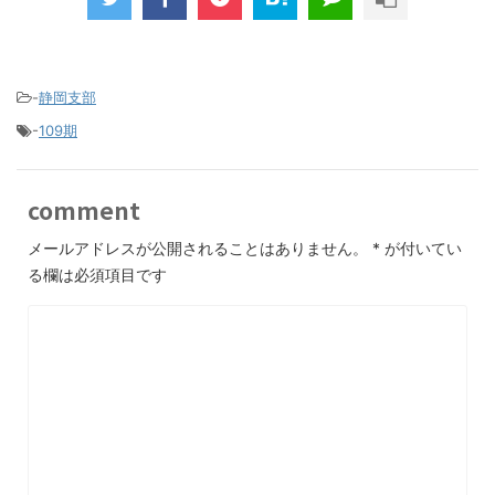
-
静岡支部
-
109期
comment
メールアドレスが公開されることはありません。
*
が付いてい
る欄は必須項目です