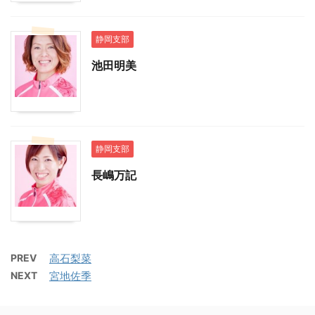
静岡支部
池田明美
静岡支部
長嶋万記
PREV
高石梨菜
NEXT
宮地佐季