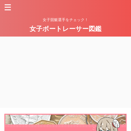
女子競艇選手をチェック！
女子ボートレーサー図鑑