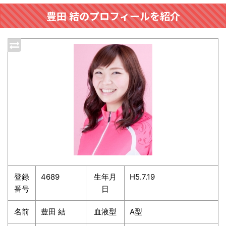
豊田 結のプロフィールを紹介
登録
4689
生年月
H5.7.19
番号
日
名前
豊田 結
血液型
A型