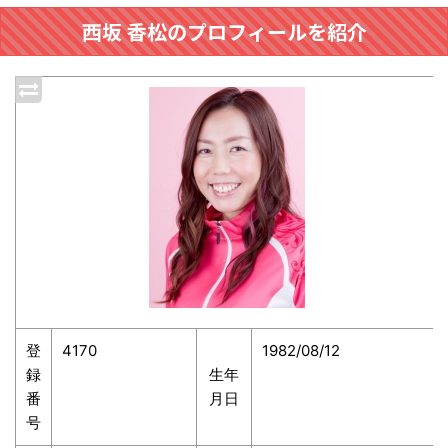
西坂 香松のプロフィールを紹介
登
4170
1982/08/12
録
生年
番
月日
号