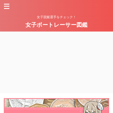
女子競艇選手をチェック！
女子ボートレーサー図鑑