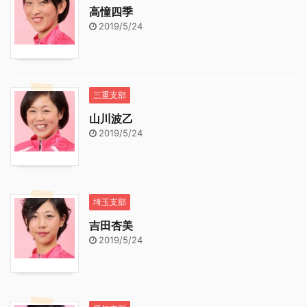
高憧四季
2019/5/24
三重支部
山川波乙
2019/5/24
埼玉支部
吉田杏美
2019/5/24