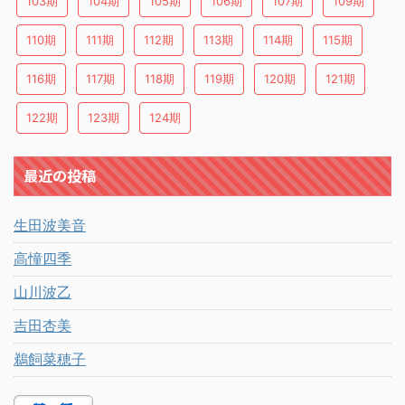
103期
104期
105期
106期
107期
109期
110期
111期
112期
113期
114期
115期
116期
117期
118期
119期
120期
121期
122期
123期
124期
最近の投稿
生田波美音
高憧四季
山川波乙
吉田杏美
鵜飼菜穂子