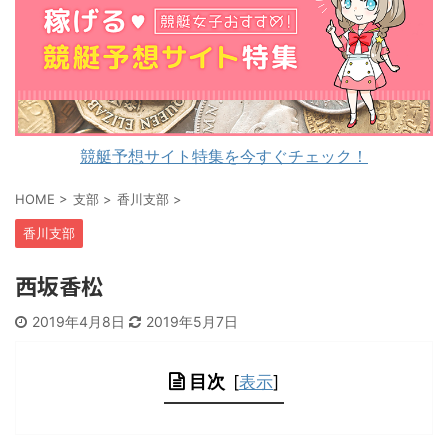
競艇予想サイト特集を今すぐチェック！
HOME
>
支部
>
香川支部
>
香川支部
西坂香松
2019年4月8日
2019年5月7日
目次
[
表示
]