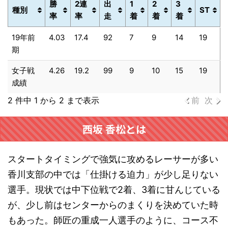
勝
2連
出
1
2
3
種別
ST
率
率
走
着
着
着
19年前
4.03
17.4
92
7
9
14
19
期
女子戦
4.26
19.2
99
9
10
15
19
成績
2 件中 1 から 2 まで表示
前
次
西坂 香松とは
スタートタイミングで強気に攻めるレーサーが多い
香川支部の中では「仕掛ける迫力」が少し足りない
選手。現状では中下位戦で2着、3着に甘んじている
が、少し前はセンターからのまくりを決めていた時
もあった。師匠の重成一人選手のように、コース不