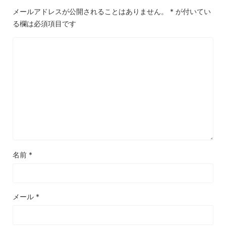
メールアドレスが公開されることはありません。
*
が付いてい
る欄は必須項目です
名前
*
メール
*