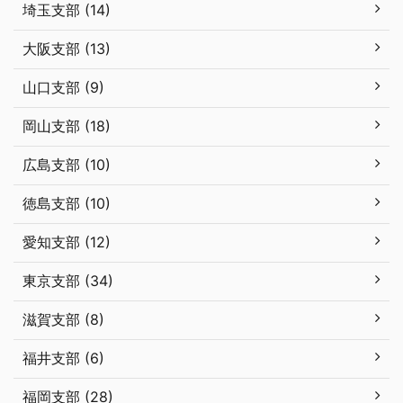
埼玉支部 (14)
大阪支部 (13)
山口支部 (9)
岡山支部 (18)
広島支部 (10)
徳島支部 (10)
愛知支部 (12)
東京支部 (34)
滋賀支部 (8)
福井支部 (6)
福岡支部 (28)