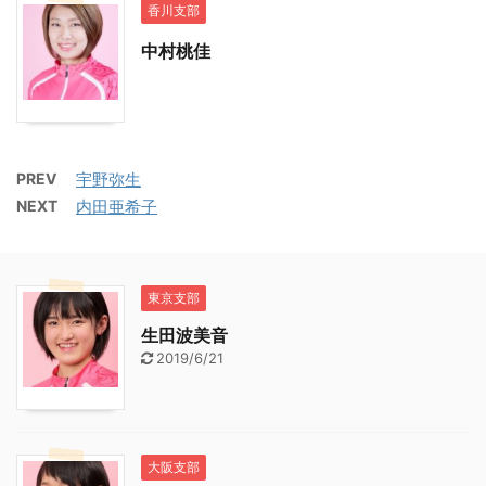
香川支部
中村桃佳
PREV
宇野弥生
NEXT
内田亜希子
東京支部
生田波美音
2019/6/21
大阪支部