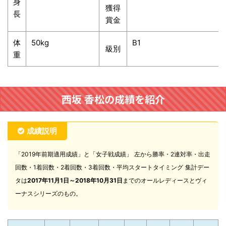
身
獲得
長
賞金
体
50kg
B1
級別
重
西坂 香松の成績を紹介
成績説明
「2019年前期適用成績」と「女子戦成績」
左から勝率・2連対率・出走
回数・1着回数・2着回数・3着回数・平均スタートタイミング
集計デー
タは
2017年11月1日～2018年10月31日
までのオールレディースとヴィ
ーナスシリーズのもの。