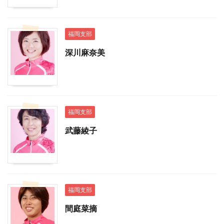
福岡支部
深川麻奈美
福岡支部
武藤綾子
福岡支部
間庭菜摘