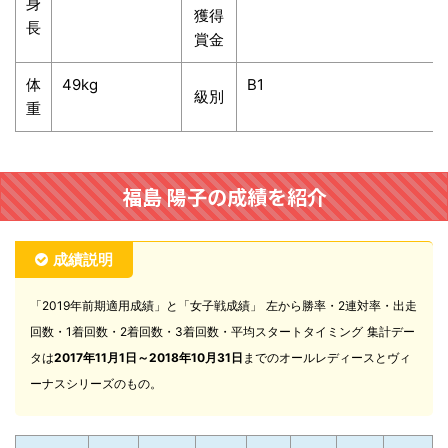
身
獲得
長
賞金
体
49kg
B1
級別
重
福島 陽子の成績を紹介
成績説明
「2019年前期適用成績」と「女子戦成績」
左から勝率・2連対率・出走
回数・1着回数・2着回数・3着回数・平均スタートタイミング
集計デー
タは
2017年11月1日～2018年10月31日
までのオールレディースとヴィ
ーナスシリーズのもの。