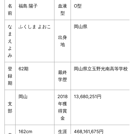
名
福島 陽子
血液
O型
前
型
な
ふくしま よおこ
岡山県
ま
出身
え
地
よ
み
登
62期
岡山県立玉野光南高等学校
最終
録
学歴
期
岡山
2018
13,680,251円
支
年獲
部
得賞
金
162cm
生涯
468,161,675円