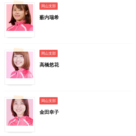
岡山支部
薮内瑞希
岡山支部
高橋悠花
岡山支部
金田幸子