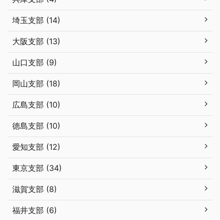
埼玉支部 (14)
大阪支部 (13)
山口支部 (9)
岡山支部 (18)
広島支部 (10)
徳島支部 (10)
愛知支部 (12)
東京支部 (34)
滋賀支部 (8)
福井支部 (6)