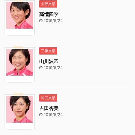
大阪支部
高憧四季
2019/5/24
三重支部
山川波乙
2019/5/24
埼玉支部
吉田杏美
2019/5/24