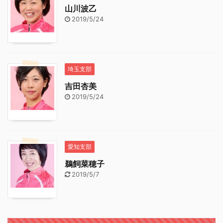
山川波乙
2019/5/24
埼玉支部
吉田杏美
2019/5/24
愛知支部
鵜飼菜穂子
2019/5/7