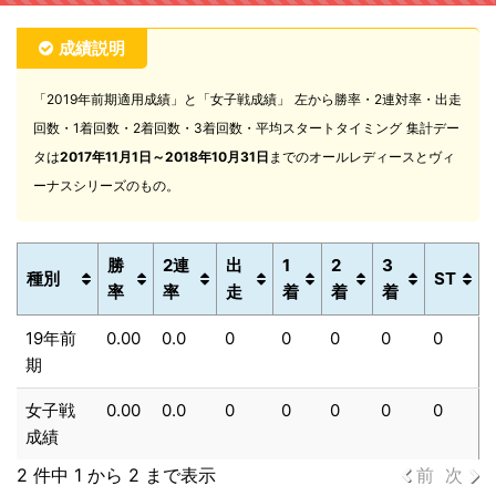
成績説明
「2019年前期適用成績」と「女子戦成績」
左から勝率・2連対率・出走
回数・1着回数・2着回数・3着回数・平均スタートタイミング
集計デー
タは
2017年11月1日～2018年10月31日
までのオールレディースとヴィ
ーナスシリーズのもの。
勝
2連
出
1
2
3
種別
ST
率
率
走
着
着
着
19年前
0.00
0.0
0
0
0
0
0
期
女子戦
0.00
0.0
0
0
0
0
0
成績
2 件中 1 から 2 まで表示
前
次