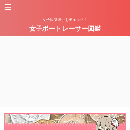
女子競艇選手をチェック！
女子ボートレーサー図鑑