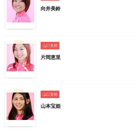
向井美鈴
山口支部
片岡恵里
山口支部
山本宝姫