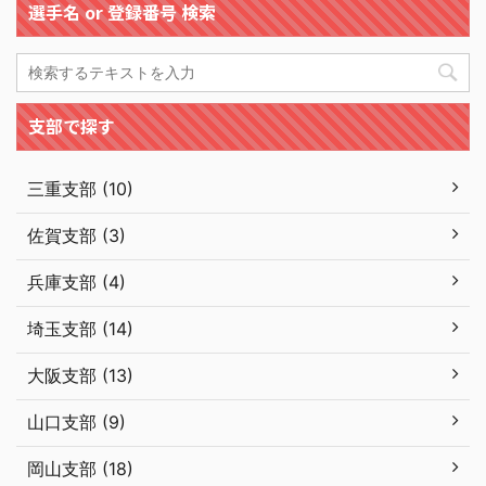
選手名 or 登録番号 検索
支部で探す
三重支部 (10)
佐賀支部 (3)
兵庫支部 (4)
埼玉支部 (14)
大阪支部 (13)
山口支部 (9)
岡山支部 (18)