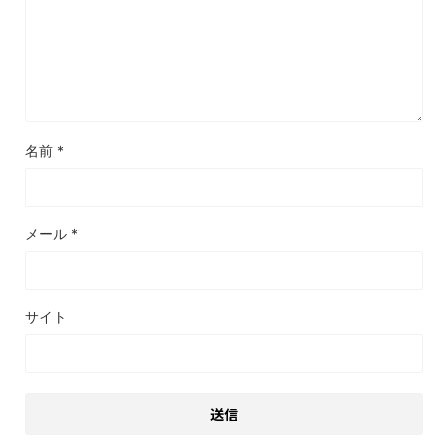
名前
*
メール
*
サイト