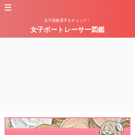
女子競艇選手をチェック！
女子ボートレーサー図鑑