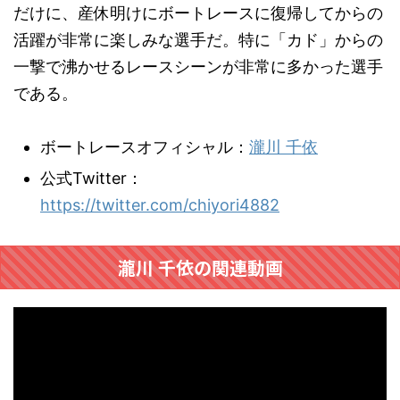
だけに、産休明けにボートレースに復帰してからの
活躍が非常に楽しみな選手だ。特に「カド」からの
一撃で沸かせるレースシーンが非常に多かった選手
である。
ボートレースオフィシャル：
瀧川 千依
公式Twitter：
https://twitter.com/chiyori4882
瀧川 千依の関連動画