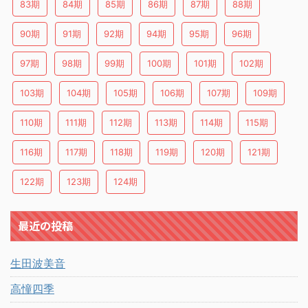
83期
84期
85期
86期
87期
88期
90期
91期
92期
94期
95期
96期
97期
98期
99期
100期
101期
102期
103期
104期
105期
106期
107期
109期
110期
111期
112期
113期
114期
115期
116期
117期
118期
119期
120期
121期
122期
123期
124期
最近の投稿
生田波美音
高憧四季