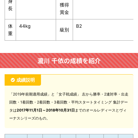
身
獲得
長
賞金
体
44kg
B2
級別
重
瀧川 千依の成績を紹介
成績説明
「2019年前期適用成績」と「女子戦成績」
左から勝率・2連対率・出走
回数・1着回数・2着回数・3着回数・平均スタートタイミング
集計デー
タは
2017年11月1日～2018年10月31日
までのオールレディースとヴィ
ーナスシリーズのもの。