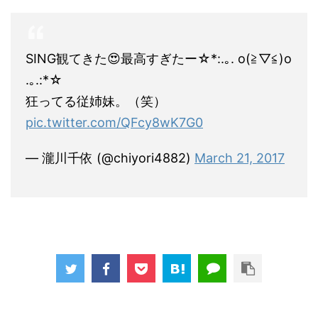
SING観てきた😍最高すぎたー☆*:.｡. o(≧▽≦)o
.｡.:*☆
狂ってる従姉妹。（笑）
pic.twitter.com/QFcy8wK7G0
— 瀧川千依 (@chiyori4882)
March 21, 2017