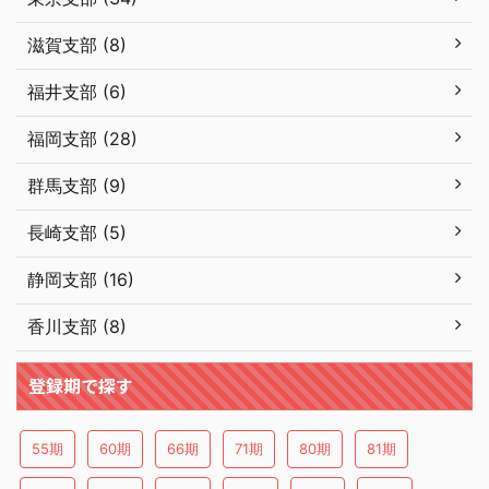
滋賀支部 (8)
福井支部 (6)
福岡支部 (28)
群馬支部 (9)
長崎支部 (5)
静岡支部 (16)
香川支部 (8)
登録期で探す
55期
60期
66期
71期
80期
81期