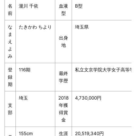
名
瀧川 千依
血液
B型
前
型
な
たきかわ ちより
埼玉県
ま
出身
え
地
よ
み
登
116期
私立文京学院大学女子高等学
最終
録
学歴
期
埼玉
2018
4,730,000円
支
年獲
部
得賞
金
155cm
生涯
20,519,340円