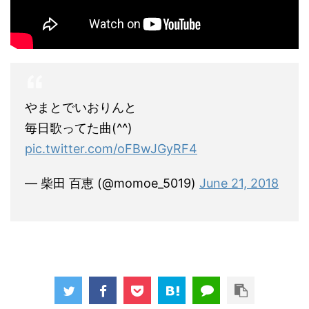
やまとでいおりんと
毎日歌ってた曲(^^)
pic.twitter.com/oFBwJGyRF4
— 柴田 百恵 (@momoe_5019)
June 21, 2018