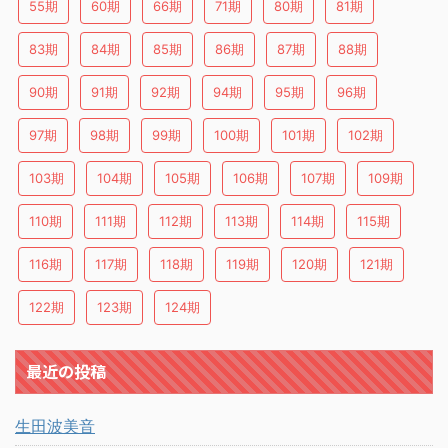
55期
60期
66期
71期
80期
81期
83期
84期
85期
86期
87期
88期
90期
91期
92期
94期
95期
96期
97期
98期
99期
100期
101期
102期
103期
104期
105期
106期
107期
109期
110期
111期
112期
113期
114期
115期
116期
117期
118期
119期
120期
121期
122期
123期
124期
最近の投稿
生田波美音