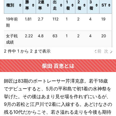
勝
2連
出
1
2
3
種別
ST
率
率
走
着
着
着
19年前
1.81
2.7
112
1
2
4
19
期
女子戦
2.22
4.8
63
1
2
4
20
成績
2 件中 1 から 2 まで表示
前
次
柴田 百恵とは
師匠は83期のボートレーサー芹澤克彦。若干18歳
でデビューすると、5月の平和島で初1着の水神祭を
挙げた。その後はあまり見せ場を作れずにいるが、
9月の若松と江戸川で2着に入線する。あどけなさの
残る10代だからこそ、若さ溢れる走りを今後も期待