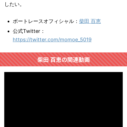
したい。
ボートレースオフィシャル：
柴田 百恵
公式Twitter：
https://twitter.com/momoe_5019
柴田 百恵の関連動画