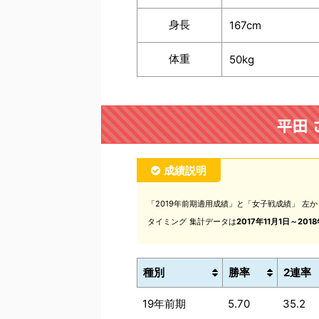
身長
167cm
体重
50kg
平田
成績説明
「2019年前期適用成績」と「女子戦成績」
左か
タイミング
集計データは
2017年11月1日～201
種別
勝率
2連率
19年前期
5.70
35.2