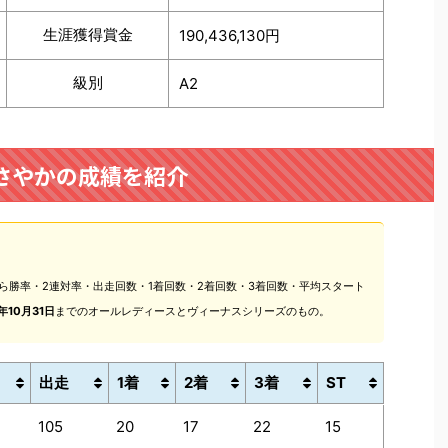
生涯獲得賞金
190,436,130円
級別
A2
 さやかの成績を紹介
ら勝率・2連対率・出走回数・1着回数・2着回数・3着回数・平均スタート
8年10月31日
までのオールレディースとヴィーナスシリーズのもの。
出走
1着
2着
3着
ST
105
20
17
22
15