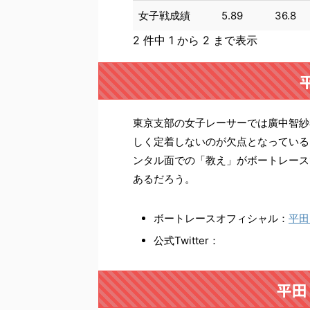
女子戦成績
5.89
36.8
2 件中 1 から 2 まで表示
東京支部の女子レーサーでは廣中智紗
しく定着しないのが欠点となっている
ンタル面での「教え」がボートレース
あるだろう。
ボートレースオフィシャル：
平田
公式Twitter：
平田