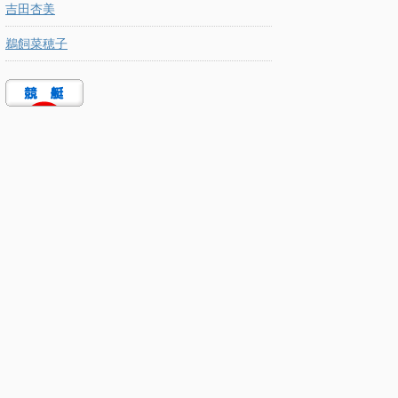
吉田杏美
鵜飼菜穂子