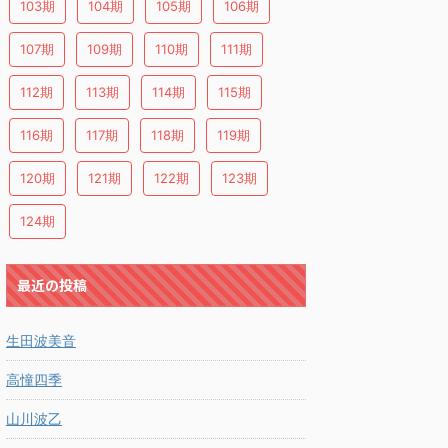
103期
104期
105期
106期
107期
109期
110期
111期
112期
113期
114期
115期
116期
117期
118期
119期
120期
121期
122期
123期
124期
最近の投稿
生田波美音
高憧四季
山川波乙