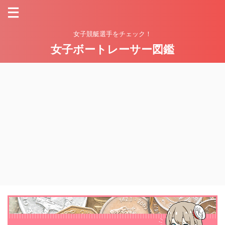
女子競艇選手をチェック！
女子ボートレーサー図鑑