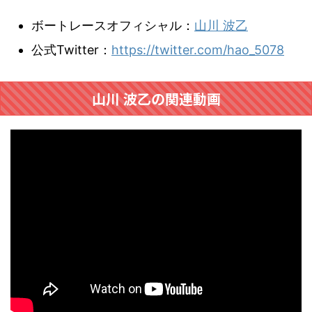
ボートレースオフィシャル：
山川 波乙
公式Twitter：
https://twitter.com/hao_5078
山川 波乙の関連動画