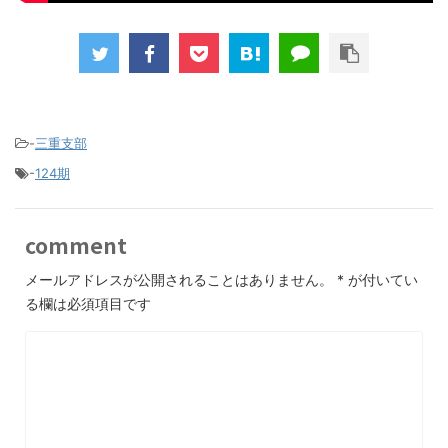
-
三重支部
-
124期
comment
メールアドレスが公開されることはありません。
*
が付いてい
る欄は必須項目です