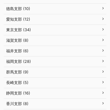
徳島支部 (10)
愛知支部 (12)
東京支部 (34)
滋賀支部 (8)
福井支部 (6)
福岡支部 (28)
群馬支部 (9)
長崎支部 (5)
静岡支部 (16)
香川支部 (8)