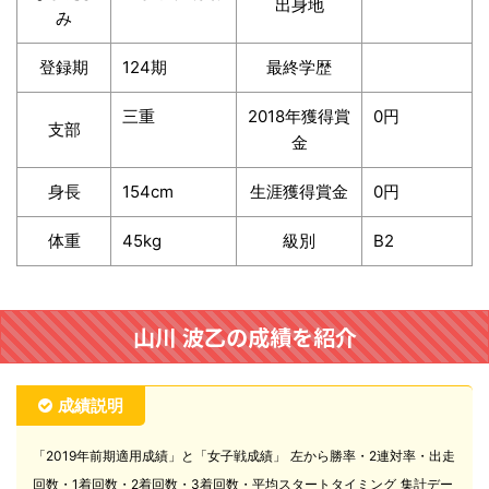
出身地
み
登録期
124期
最終学歴
三重
2018年獲得賞
0円
支部
金
身長
154cm
生涯獲得賞金
0円
体重
45kg
級別
B2
山川 波乙の成績を紹介
成績説明
「2019年前期適用成績」と「女子戦成績」
左から勝率・2連対率・出走
回数・1着回数・2着回数・3着回数・平均スタートタイミング
集計デー