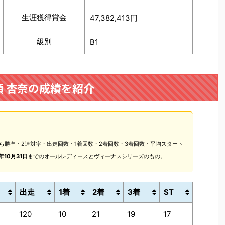
生涯獲得賞金
47,382,413円
級別
B1
須 杏奈の成績を紹介
ら勝率・2連対率・出走回数・1着回数・2着回数・3着回数・平均スタート
8年10月31日
までのオールレディースとヴィーナスシリーズのもの。
出走
1着
2着
3着
ST
120
10
21
19
17