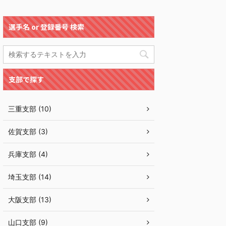
選手名 or 登録番号 検索
支部で探す
三重支部 (10)
佐賀支部 (3)
兵庫支部 (4)
埼玉支部 (14)
大阪支部 (13)
山口支部 (9)