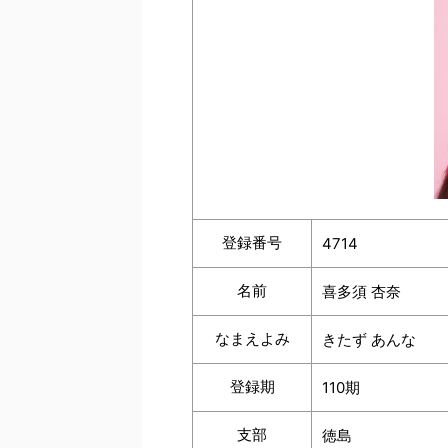
登録番号
4714
名前
喜多須 杏奈
なまえよみ
きたず あんな
登録期
110期
支部
徳島