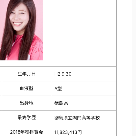
生年月日
H2.9.30
血液型
A型
出身地
徳島県
最終学歴
徳島県立鳴門高等学校
2018年獲得賞金
11,823,413円