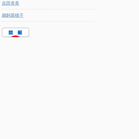
吉田杏美
鵜飼菜穂子