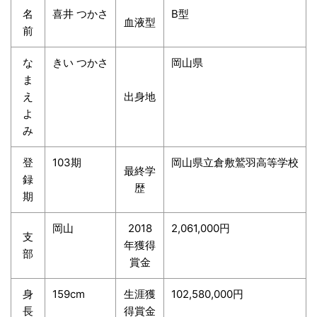
名
喜井 つかさ
B型
血液型
前
な
きい つかさ
岡山県
ま
え
出身地
よ
み
登
103期
岡山県立倉敷鷲羽高等学校
最終学
録
歴
期
岡山
2018
2,061,000円
支
年獲得
部
賞金
身
159cm
生涯獲
102,580,000円
長
得賞金