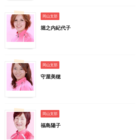
岡山支部
堀之内紀代子
岡山支部
守屋美穂
岡山支部
福島陽子