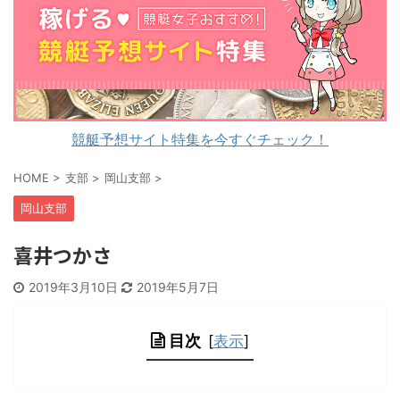
競艇予想サイト特集を今すぐチェック！
HOME
>
支部
>
岡山支部
>
岡山支部
喜井つかさ
2019年3月10日
2019年5月7日
目次
[
表示
]