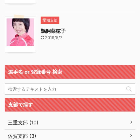
愛知支部
鵜飼菜穂子
2019/5/7
選手名 or 登録番号 検索
支部で探す
三重支部 (10)
佐賀支部 (3)