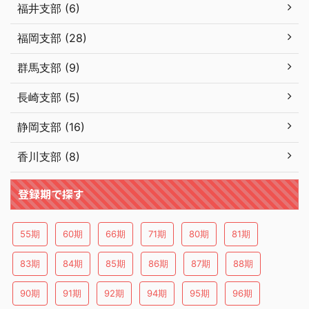
福井支部 (6)
福岡支部 (28)
群馬支部 (9)
長崎支部 (5)
静岡支部 (16)
香川支部 (8)
登録期で探す
55期
60期
66期
71期
80期
81期
83期
84期
85期
86期
87期
88期
90期
91期
92期
94期
95期
96期