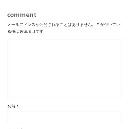
comment
メールアドレスが公開されることはありません。
*
が付いてい
る欄は必須項目です
名前
*