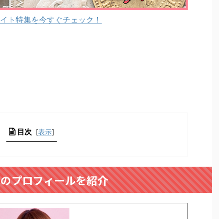
イト特集を今すぐチェック！
目次
[
表示
]
月のプロフィールを紹介