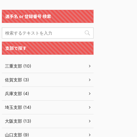
選手名 or 登録番号 検索
支部で探す
三重支部 (10)
佐賀支部 (3)
兵庫支部 (4)
埼玉支部 (14)
大阪支部 (13)
山口支部 (9)