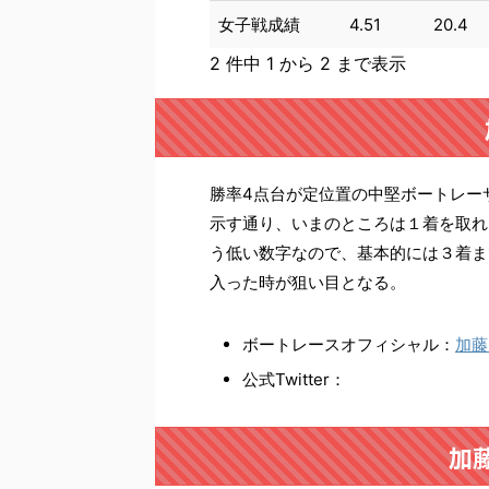
女子戦成績
4.51
20.4
2 件中 1 から 2 まで表示
勝率4点台が定位置の中堅ボートレーサ
示す通り、いまのところは１着を取れ
う低い数字なので、基本的には３着ま
入った時が狙い目となる。
ボートレースオフィシャル：
加藤
公式Twitter：
加