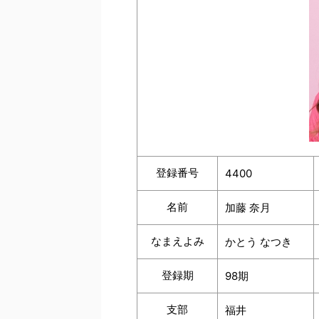
登録番号
4400
名前
加藤 奈月
なまえよみ
かとう なつき
登録期
98期
支部
福井