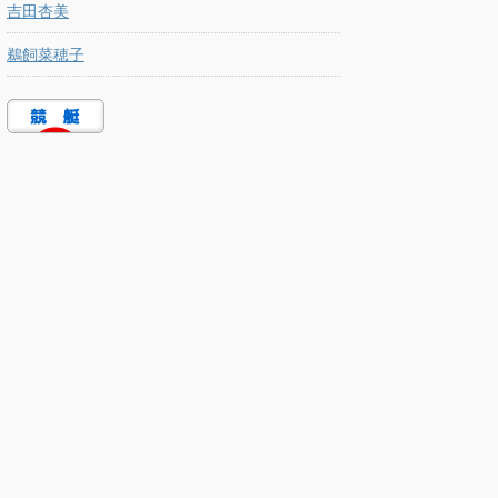
吉田杏美
鵜飼菜穂子