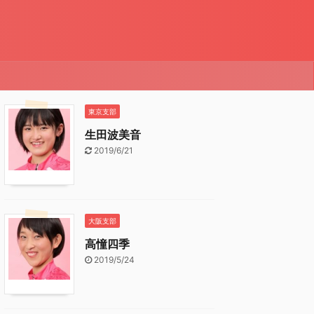
東京支部
生田波美音
2019/6/21
大阪支部
高憧四季
2019/5/24