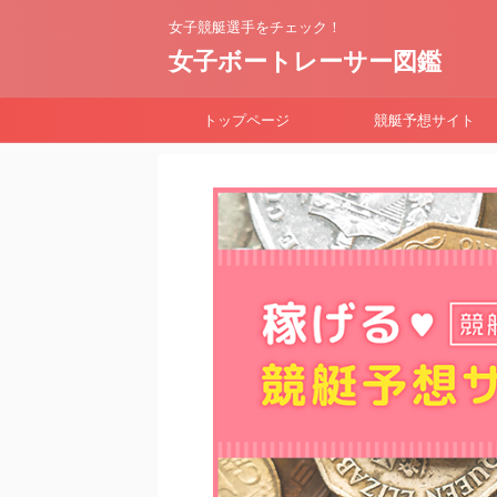
女子競艇選手をチェック！
女子ボートレーサー図鑑
トップページ
競艇予想サイト