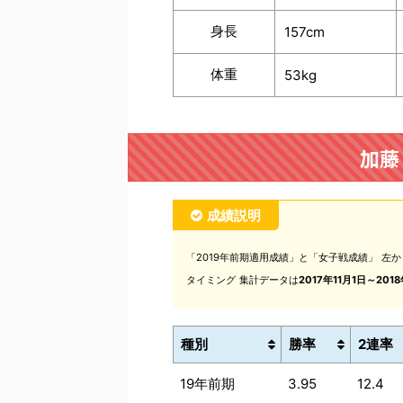
身長
157cm
体重
53kg
加藤
成績説明
「2019年前期適用成績」と「女子戦成績」
左か
タイミング
集計データは
2017年11月1日～201
種別
勝率
2連率
19年前期
3.95
12.4