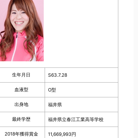
生年月日
S63.7.28
血液型
O型
出身地
福井県
最終学歴
福井県立春江工業高等学校
2018年獲得賞金
11,669,993円