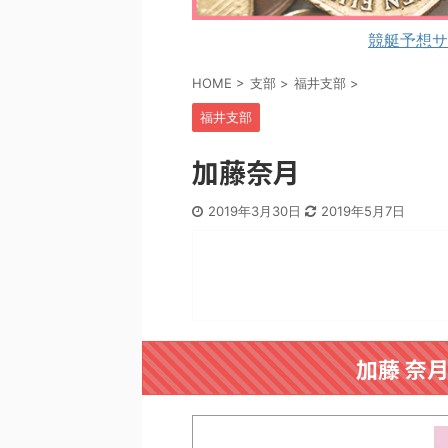
競艇予想サ
HOME
>
支部
>
福井支部
>
福井支部
加藤奈月
2019年3月30日
2019年5月7日
加藤 奈