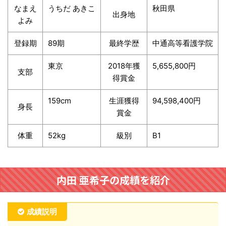
なまえ
うちだ あきこ
秋田県
出身地
よみ
登録期
89期
最終学歴
中通高等看護学院
東京
2018年獲
5,655,800円
支部
得賞金
159cm
生涯獲得
94,598,400円
身長
賞金
体重
52kg
級別
B1
内田 亜希子の成績を紹介
成績説明