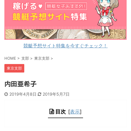
競艇予想サイト特集を今すぐチェック！
HOME
>
支部
>
東京支部
>
東京支部
内田亜希子
2019年4月8日
2019年5月7日
目次
[
表示
]