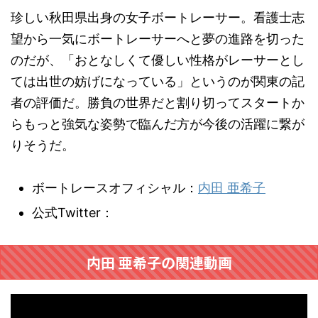
珍しい秋田県出身の女子ボートレーサー。看護士志
望から一気にボートレーサーへと夢の進路を切った
のだが、「おとなしくて優しい性格がレーサーとし
ては出世の妨げになっている」というのが関東の記
者の評価だ。勝負の世界だと割り切ってスタートか
らもっと強気な姿勢で臨んだ方が今後の活躍に繋が
りそうだ。
ボートレースオフィシャル：
内田 亜希子
公式Twitter：
内田 亜希子の関連動画