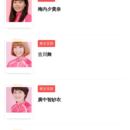
梅内夕貴奈
東京支部
古川舞
東京支部
廣中智紗衣