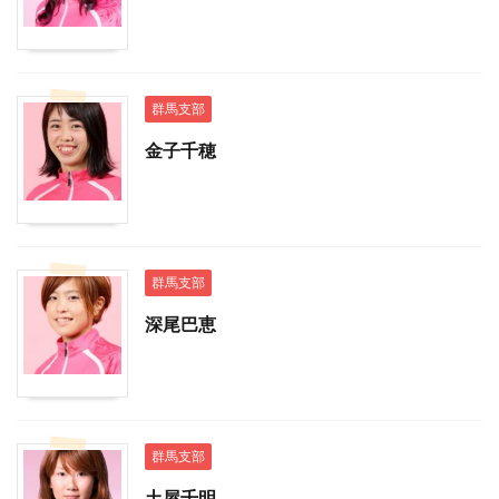
群馬支部
金子千穂
群馬支部
深尾巴恵
群馬支部
土屋千明