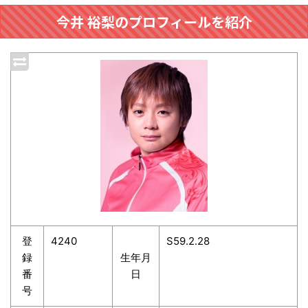
今井 裕梨のプロフィールを紹介
登
4240
S59.2.28
録
生年月
番
日
号