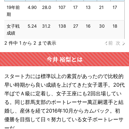
19年前
4.90
28.0
107
17
13
21
17
期
女子戦
5.24
31.2
138
27
16
30
18
成績
2 件中 1 から 2 まで表示
前
次
今井 裕梨とは
スタート力には標準以上の素質があったので比較的
早い時期から良い成績を上げてきた女子選手。20代
半ばでＡ級に定着し、女子王座にも2回出場してい
る。同じ群馬支部のボートレーサー萬正嗣選手と結
婚し、産休を経て2016年10月からカムバック。初
優勝を目指して日々努力している女子ボートレーサ
ーだ。