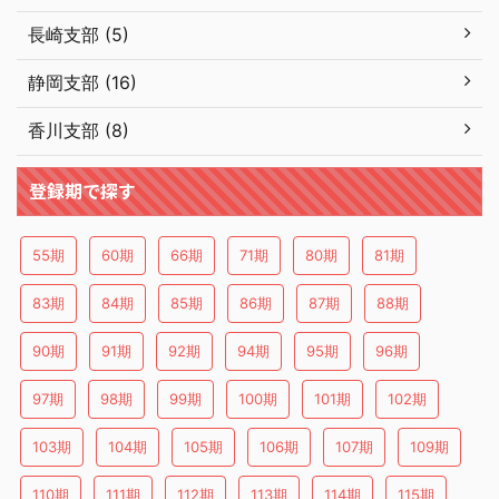
長崎支部 (5)
静岡支部 (16)
香川支部 (8)
登録期で探す
55期
60期
66期
71期
80期
81期
83期
84期
85期
86期
87期
88期
90期
91期
92期
94期
95期
96期
97期
98期
99期
100期
101期
102期
103期
104期
105期
106期
107期
109期
110期
111期
112期
113期
114期
115期