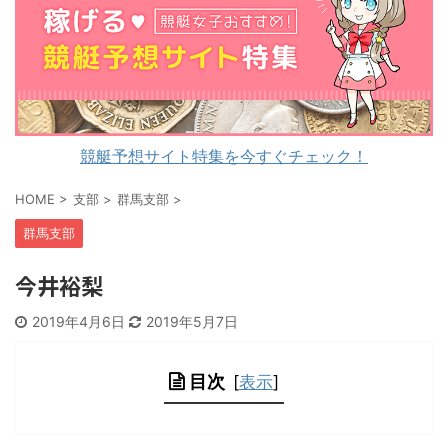
競艇予想サイト特集を今すぐチェック！
HOME
>
支部
>
群馬支部
>
群馬支部
今井裕梨
2019年4月6日
2019年5月7日
目次
[
表示
]