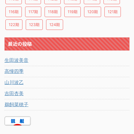
116期
117期
118期
119期
120期
121期
122期
123期
124期
最近の投稿
生田波美音
高憧四季
山川波乙
吉田杏美
鵜飼菜穂子