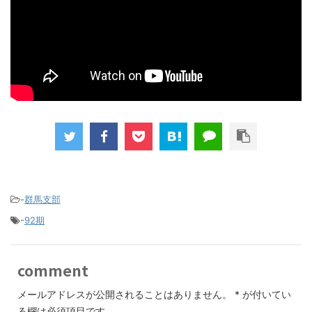
-
群馬支部
-
92期
comment
メールアドレスが公開されることはありません。
*
が付いてい
る欄は必須項目です