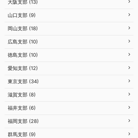
大阪支部 (13)
山口支部 (9)
岡山支部 (18)
広島支部 (10)
徳島支部 (10)
愛知支部 (12)
東京支部 (34)
滋賀支部 (8)
福井支部 (6)
福岡支部 (28)
群馬支部 (9)