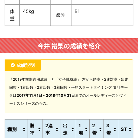
体
45kg
B1
級別
重
今井 裕梨の成績を紹介
成績説明
「2019年前期適用成績」と「女子戦成績」
左から勝率・2連対率・出走
回数・1着回数・2着回数・3着回数・平均スタートタイミング
集計デー
タは
2017年11月1日～2018年10月31日
までのオールレディースとヴィ
ーナスシリーズのもの。
勝
2連
出
1
2
3
種別
ST
率
率
走
着
着
着