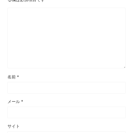
名前
*
メール
*
サイト