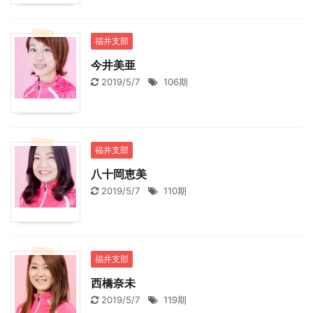
福井支部
今井美亜
2019/5/7
106期
福井支部
八十岡恵美
2019/5/7
110期
福井支部
西橋奈未
2019/5/7
119期