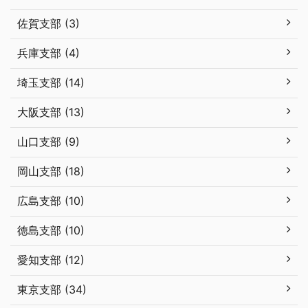
佐賀支部 (3)
兵庫支部 (4)
埼玉支部 (14)
大阪支部 (13)
山口支部 (9)
岡山支部 (18)
広島支部 (10)
徳島支部 (10)
愛知支部 (12)
東京支部 (34)