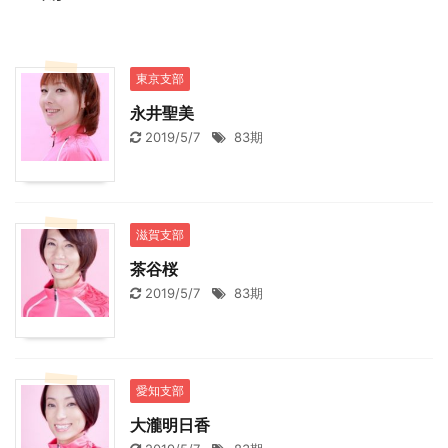
東京支部
永井聖美
2019/5/7
83期
滋賀支部
茶谷桜
2019/5/7
83期
愛知支部
大瀧明日香