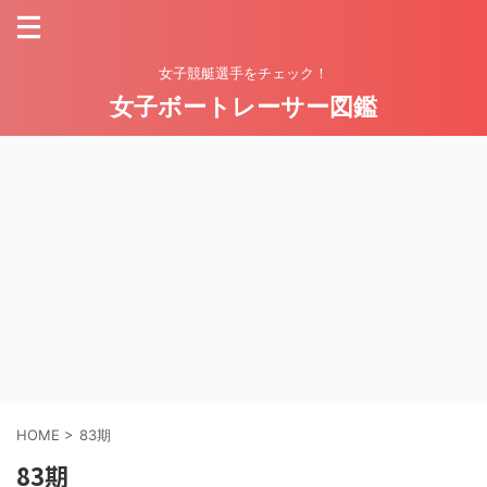
女子競艇選手をチェック！
女子ボートレーサー図鑑
HOME
>
83期
83期