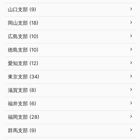
山口支部 (9)
岡山支部 (18)
広島支部 (10)
徳島支部 (10)
愛知支部 (12)
東京支部 (34)
滋賀支部 (8)
福井支部 (6)
福岡支部 (28)
群馬支部 (9)