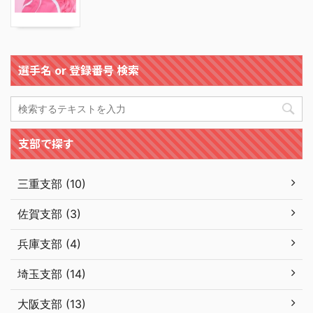
選手名 or 登録番号 検索
支部で探す
三重支部 (10)
佐賀支部 (3)
兵庫支部 (4)
埼玉支部 (14)
大阪支部 (13)