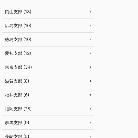
岡山支部 (18)
広島支部 (10)
徳島支部 (10)
愛知支部 (12)
東京支部 (34)
滋賀支部 (8)
福井支部 (6)
福岡支部 (28)
群馬支部 (9)
長崎支部 (5)