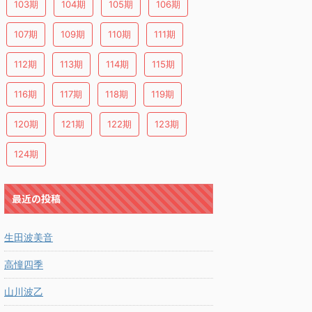
103期
104期
105期
106期
107期
109期
110期
111期
112期
113期
114期
115期
116期
117期
118期
119期
120期
121期
122期
123期
124期
最近の投稿
生田波美音
高憧四季
山川波乙