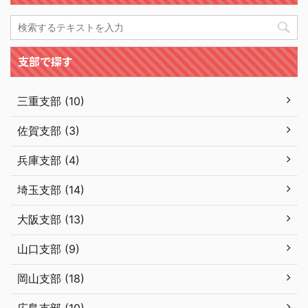
支部で探す
三重支部 (10)
佐賀支部 (3)
兵庫支部 (4)
埼玉支部 (14)
大阪支部 (13)
山口支部 (9)
岡山支部 (18)