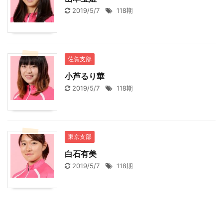
2019/5/7
118期
佐賀支部
小芦るり華
2019/5/7
118期
東京支部
白石有美
2019/5/7
118期