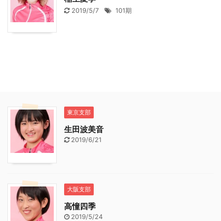
2019/5/7
101期
東京支部
生田波美音
2019/6/21
大阪支部
高憧四季
2019/5/24