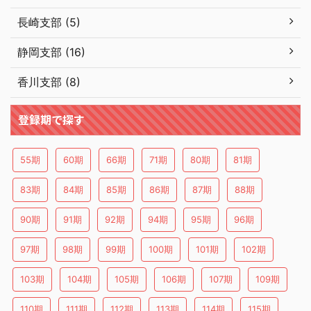
長崎支部 (5)
静岡支部 (16)
香川支部 (8)
登録期で探す
55期
60期
66期
71期
80期
81期
83期
84期
85期
86期
87期
88期
90期
91期
92期
94期
95期
96期
97期
98期
99期
100期
101期
102期
103期
104期
105期
106期
107期
109期
110期
111期
112期
113期
114期
115期